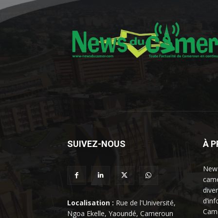
SUIVEZ-NOUS
À 
News
came
dive
d’in
Localisation :
Rue de l'Université,
Came
Ngoa Ekelle, Yaoundé, Cameroun