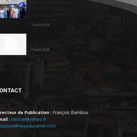
Cameroun accélère son
expansion et renforce son
engagement sociétal...
7 août 2026
Nouveau chantier sur la route
Yaoundé-Douala
7 août 2026
ONTACT
irecteur de Publication :
François Bambou
ail :
dactuel@yahoo.fr
edaction@newsducamer.com