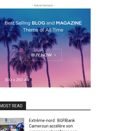
- Advertisment -
MOST READ
Extrême-nord : BGFIBank
Cameroun accélère son