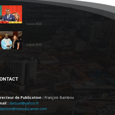
Enseignement supérieur : Le
Premier ministre crée une
Commission nationale de la...
5 août 2026
AFD : Virginie Dago quitte le
Cameroun après près de 390...
5 août 2026
ONTACT
irecteur de Publication :
François Bambou
ail :
dactuel@yahoo.fr
edaction@newsducamer.com