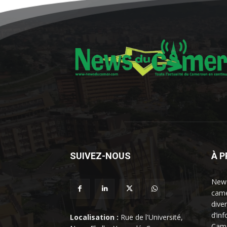
SUIVEZ-NOUS
À 
News
came
dive
d’in
Localisation :
Rue de l'Université,
Came