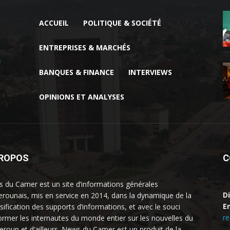
ACCUEIL
POLITIQUE & SOCIÉTÉ
ENTREPRISES & MARCHÉS
BANQUES & FINANCE
INTERVIEWS
OPINIONS ET ANALYSES
PROPOS
C
 du Camer est un site d’informations générales
D
rounais, mis en service en 2014, dans la dynamique de la
Em
rsification des supports d’informations, et avec le souci
r
former les internautes du monde entier sur les nouvelles du
roun et d’ailleurs. News du Camer est un produit de la