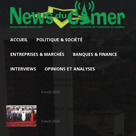
ACCUEIL
POLITIQUE & SOCIÉTÉ
ENTREPRISES & MARCHÉS
BANQUES & FINANCE
INTERVIEWS
OPINIONS ET ANALYSES
Face à la baisse des prix, le cacao
camerounais regarde vers...
6 août 2026
En 20 ans, le Japon a injecté 363,3 milliards
FCFA au...
6 août 2026