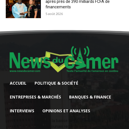
après près de 390 milliards FCFA de
financements
5 août 2026
ACCUEIL
POLITIQUE & SOCIÉTÉ
ENTREPRISES & MARCHÉS
BANQUES & FINANCE
INTERVIEWS
OPINIONS ET ANALYSES
Face à la baisse des prix, le cacao
camerounais regarde vers...