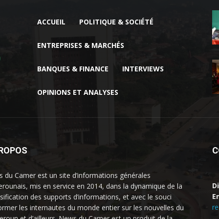
ACCUEIL
POLITIQUE & SOCIÉTÉ
ENTREPRISES & MARCHÉS
BANQUES & FINANCE
INTERVIEWS
OPINIONS ET ANALYSES
PROPOS
C
 du Camer est un site d’informations générales
D
rounais, mis en service en 2014, dans la dynamique de la
Em
rsification des supports d’informations, et avec le souci
r
former les internautes du monde entier sur les nouvelles du
roun et d’ailleurs. News du Camer est un produit de la