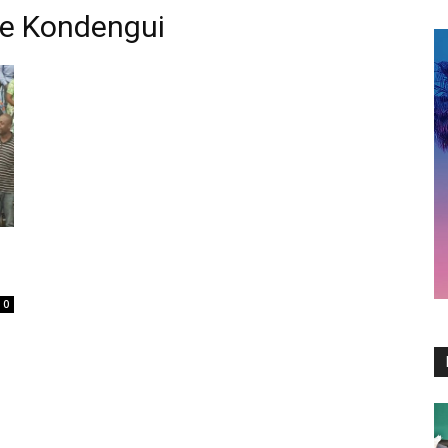
 de Kondengui
0