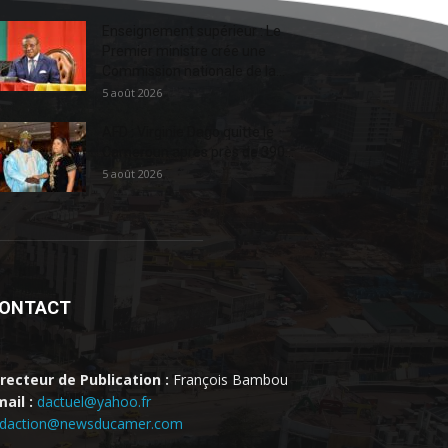
Enseignement supérieur : Le
Premier ministre crée une
Commission nationale de la...
5 août 2026
AFD : Virginie Dago quitte le
Cameroun après près de 390...
5 août 2026
ONTACT
irecteur de Publication :
François Bambou
ail :
dactuel@yahoo.fr
edaction@newsducamer.com