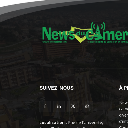
SUIVEZ-NOUS
À 
News
came
dive
d’in
Localisation :
Rue de l'Université,
Came