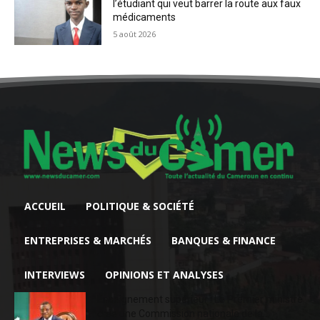
l’étudiant qui veut barrer la route aux faux
médicaments
5 août 2026
ACCUEIL
POLITIQUE & SOCIÉTÉ
ENTREPRISES & MARCHÉS
BANQUES & FINANCE
INTERVIEWS
OPINIONS ET ANALYSES
Enseignement supérieur : Le Premier ministre
crée une Commission nationale de la...