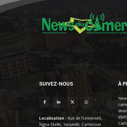
SUIVEZ-NOUS
À 
News
came
dive
d’in
Localisation :
Rue de l'Université,
Came
Ngoa Ekelle, Yaoundé, Cameroun