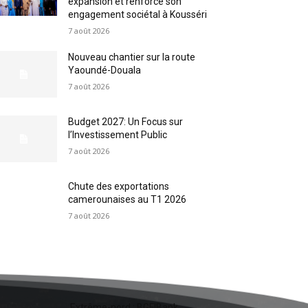
expansion et renforce son
engagement sociétal à Kousséri
7 août 2026
Nouveau chantier sur la route
Yaoundé-Douala
7 août 2026
Budget 2027: Un Focus sur
l’Investissement Public
7 août 2026
Chute des exportations
camerounaises au T1 2026
7 août 2026
Extrême-nord : BGFIBank