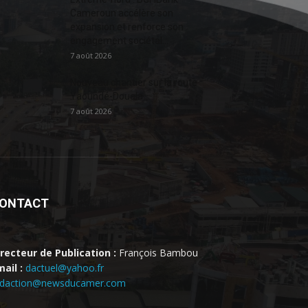
Cameroun accélère son
expansion et renforce son
engagement sociétal...
7 août 2026
Nouveau chantier sur la route
Yaoundé-Douala
7 août 2026
ONTACT
irecteur de Publication :
François Bambou
ail :
dactuel@yahoo.fr
edaction@newsducamer.com