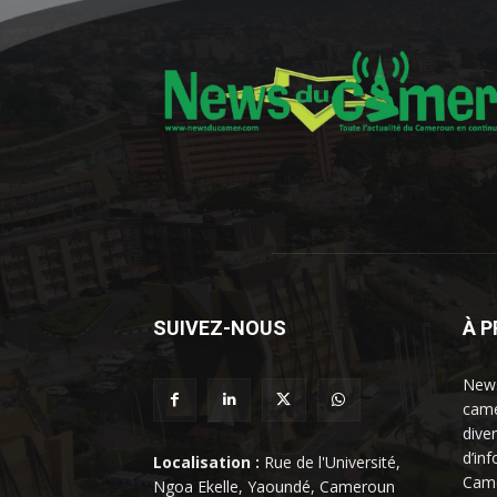
SUIVEZ-NOUS
À 
News
came
dive
d’in
Localisation :
Rue de l'Université,
Came
Ngoa Ekelle, Yaoundé, Cameroun