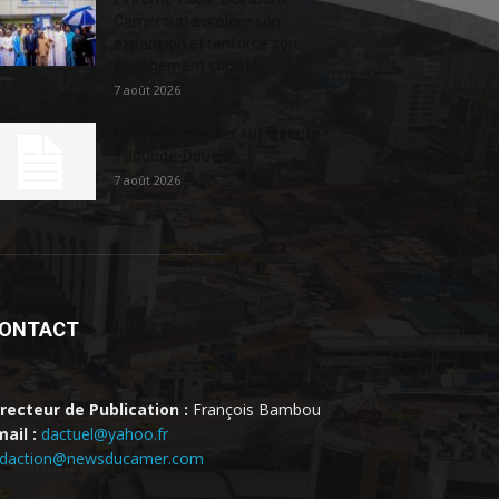
Cameroun accélère son
expansion et renforce son
engagement sociétal...
7 août 2026
Nouveau chantier sur la route
Yaoundé-Douala
7 août 2026
ONTACT
irecteur de Publication :
François Bambou
ail :
dactuel@yahoo.fr
edaction@newsducamer.com