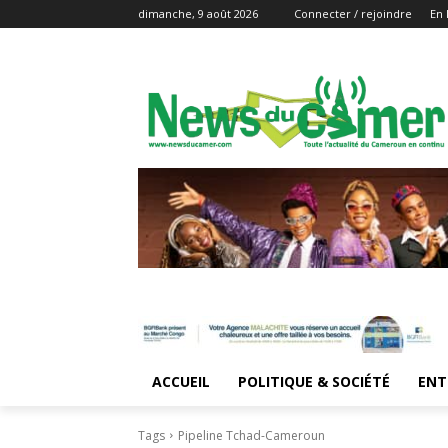
dimanche, 9 août 2026
Connecter / rejoindre
En 
ACCUEIL
POLITIQUE & SOCIÉTÉ
ENT
Tags
Pipeline Tchad-Cameroun