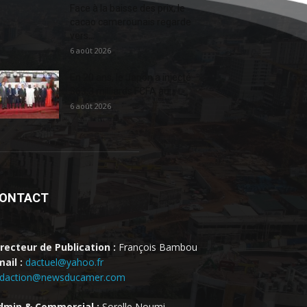
Face à la baisse des prix, le
cacao camerounais regarde
vers...
6 août 2026
En 20 ans, le Japon a injecté
363,3 milliards FCFA au...
6 août 2026
ONTACT
irecteur de Publication :
François Bambou
ail :
dactuel@yahoo.fr
edaction@newsducamer.com
dmin & Commercial :
Sorelle Noumi