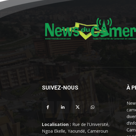
SUIVEZ-NOUS
À 
News
came
dive
d’in
Localisation :
Rue de l'Université,
Came
Ngoa Ekelle, Yaoundé, Cameroun