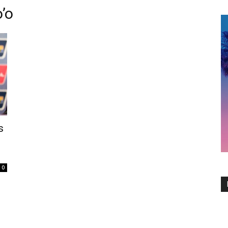
’o
s
0