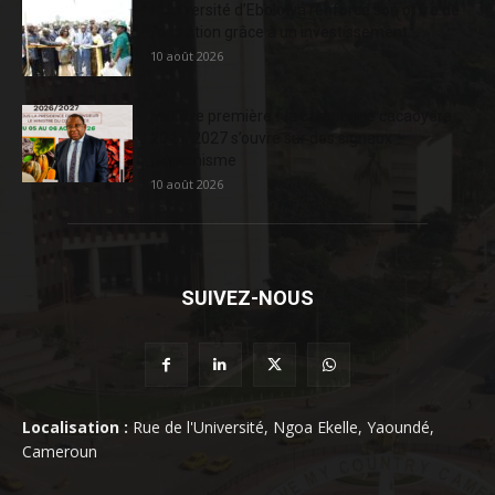
L’Université d’Ebolowa renforce son offre de
formation grâce à un investissement...
10 août 2026
Matière première : la campagne cacaoyère
2026/2027 s’ouvre sur des signaux
d’optimisme
10 août 2026
SUIVEZ-NOUS
Localisation :
Rue de l'Université, Ngoa Ekelle, Yaoundé,
Cameroun