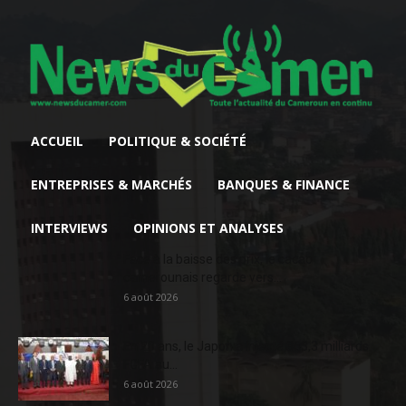
ACCUEIL
POLITIQUE & SOCIÉTÉ
ENTREPRISES & MARCHÉS
BANQUES & FINANCE
INTERVIEWS
OPINIONS ET ANALYSES
Face à la baisse des prix, le cacao
camerounais regarde vers...
6 août 2026
En 20 ans, le Japon a injecté 363,3 milliards
FCFA au...
6 août 2026