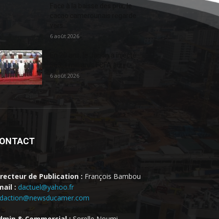
Face à la baisse des prix, le
cacao camerounais regarde
vers...
6 août 2026
En 20 ans, le Japon a injecté
363,3 milliards FCFA au...
6 août 2026
ONTACT
irecteur de Publication :
François Bambou
ail :
dactuel@yahoo.fr
edaction@newsducamer.com
dmin & Commercial :
Sorelle Noumi