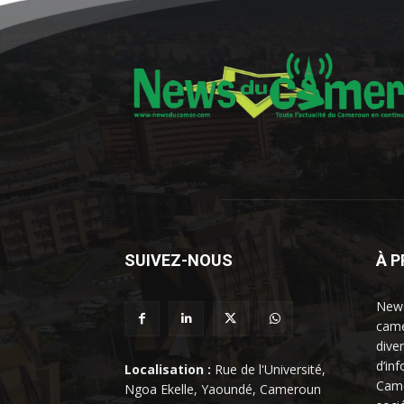
SUIVEZ-NOUS
À 
News
came
dive
d’in
Localisation :
Rue de l'Université,
Came
Ngoa Ekelle, Yaoundé, Cameroun