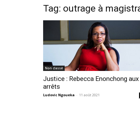
Tag:
outrage à magistr
Non classé
Justice : Rebecca Enonchong aux
arrêts
Ludovic Ngoueka
-
11 août 2021