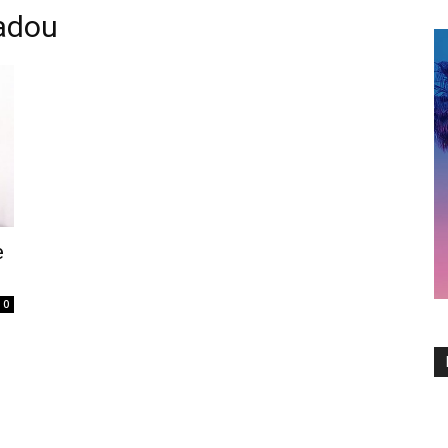
adou
e
0