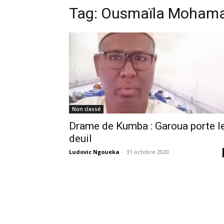
Tag:
Ousmaïla Moham
Non classé
Drame de Kumba : Garoua porte l
deuil
Ludovic Ngoueka
-
31 octobre 2020