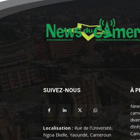
SUIVEZ-NOUS
À 
News
came
dive
d’in
Localisation :
Rue de l'Université,
Came
Ngoa Ekelle, Yaoundé, Cameroun