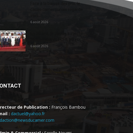
Face à la baisse des prix, le
cacao camerounais regarde
vers...
6 août 2026
En 20 ans, le Japon a injecté
363,3 milliards FCFA au...
6 août 2026
ONTACT
irecteur de Publication :
François Bambou
ail :
dactuel@yahoo.fr
edaction@newsducamer.com
dmin & Commercial :
Sorelle Noumi