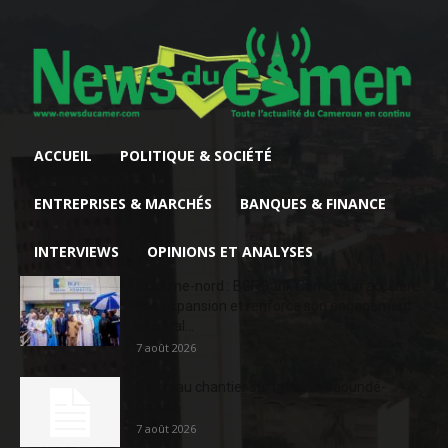
ACCUEIL
POLITIQUE & SOCIÉTÉ
ENTREPRISES & MARCHÉS
BANQUES & FINANCE
INTERVIEWS
OPINIONS ET ANALYSES
Extrême-nord : BGFIBank Cameroun accélère
son expansion et renforce son engagement
sociétal...
7 août 2026
Nouveau chantier sur la route Yaoundé-
Douala
7 août 2026