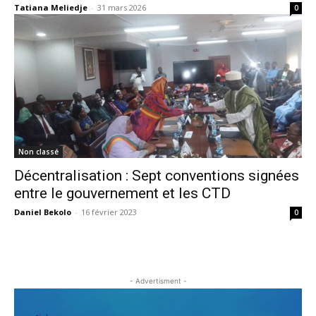
Tatiana Meliedje
-
31 mars 2026
0
Non classé
Décentralisation : Sept conventions signées
entre le gouvernement et les CTD
Daniel Bekolo
-
16 février 2023
0
- Advertisment -