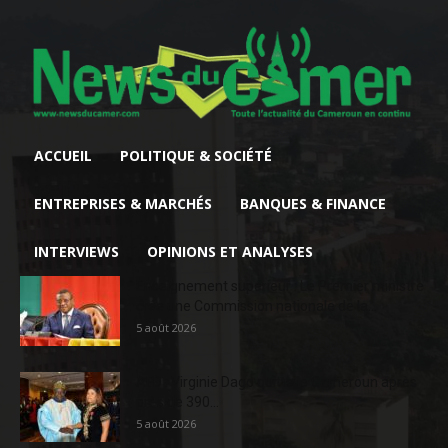
ACCUEIL
POLITIQUE & SOCIÉTÉ
ENTREPRISES & MARCHÉS
BANQUES & FINANCE
INTERVIEWS
OPINIONS ET ANALYSES
Enseignement supérieur : Le Premier ministre
crée une Commission nationale de la...
5 août 2026
AFD : Virginie Dago quitte le Cameroun après
près de 390...
5 août 2026