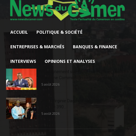
ACCUEIL
POLITIQUE & SOCIÉTÉ
ENTREPRISES & MARCHÉS
BANQUES & FINANCE
INTERVIEWS
OPINIONS ET ANALYSES
Enseignement supérieur : Le Premier ministre
crée une Commission nationale de la...
5 août 2026
AFD : Virginie Dago quitte le Cameroun après
près de 390...
5 août 2026