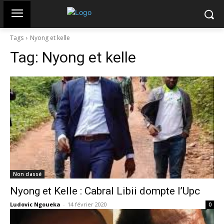
Tags
Nyong et kelle
Tag:
Nyong et kelle
Non classé
Nyong et Kelle : Cabral Libii dompte l’Upc
Ludovic Ngoueka
-
14 février 2020
0