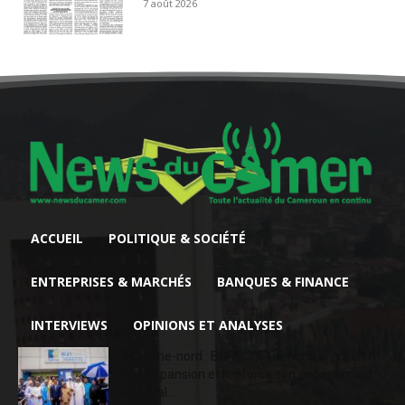
7 août 2026
ACCUEIL
POLITIQUE & SOCIÉTÉ
ENTREPRISES & MARCHÉS
BANQUES & FINANCE
INTERVIEWS
OPINIONS ET ANALYSES
Extrême-nord : BGFIBank Cameroun accélère
son expansion et renforce son engagement
sociétal...