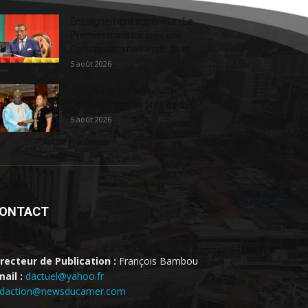
Enseignement supérieur : Le
Premier ministre crée une
Commission nationale de la...
5 août 2026
AFD : Virginie Dago quitte le
Cameroun après près de 390...
5 août 2026
ONTACT
irecteur de Publication :
François Bambou
ail :
dactuel@yahoo.fr
edaction@newsducamer.com