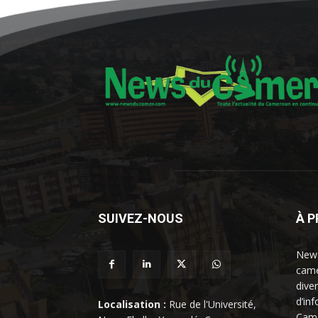
SUIVEZ-NOUS
À 
News
came
dive
d’in
Localisation :
Rue de l'Université,
Came