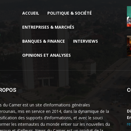
ACCUEIL
POLITIQUE & SOCIÉTÉ
ENTREPRISES & MARCHÉS
BANQUES & FINANCE
INTERVIEWS
OPINIONS ET ANALYSES
PROPOS
C
 du Camer est un site d’informations générales
D
rounais, mis en service en 2014, dans la dynamique de la
Em
rsification des supports d’informations, et avec le souci
r
former les internautes du monde entier sur les nouvelles du
roun et d’ailleurs. News du Camer est un produit de la