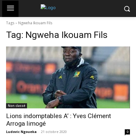
Tags
Ngweha Ikouam Fils
Tag:
Ngweha Ikouam Fils
Non classé
Lions indomptables A’ : Yves Clément
Arroga limogé
Ludovic Ngoueka
-
21 octobre 2020
0