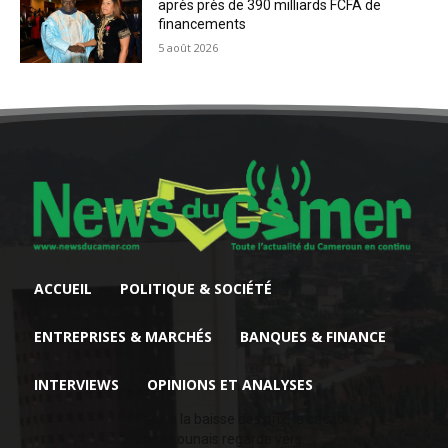
après près de 390 milliards FCFA de
financements
5 août 2026
ACCUEIL
POLITIQUE & SOCIÉTÉ
ENTREPRISES & MARCHÉS
BANQUES & FINANCE
INTERVIEWS
OPINIONS ET ANALYSES
Face à la baisse des prix, le cacao
camerounais regarde vers...