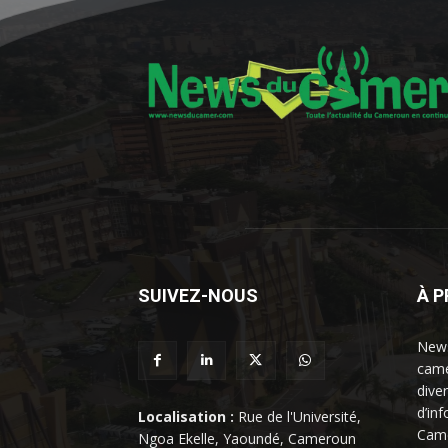
SUIVEZ-NOUS
À 
News
came
dive
d’in
Localisation :
Rue de l'Université,
Came
Ngoa Ekelle, Yaoundé, Cameroun