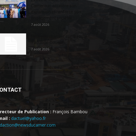
Cameroun accélère son
expansion et renforce son
engagement sociétal...
7 août 2026
Nouveau chantier sur la route
Yaoundé-Douala
7 août 2026
ONTACT
irecteur de Publication :
François Bambou
ail :
dactuel@yahoo.fr
edaction@newsducamer.com