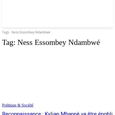
Tags
Ness Essombey Ndambwé
Tag:
Ness Essombey Ndambwé
Politique & Société
Reconnaissance : Kylian Mbappè va être énobli