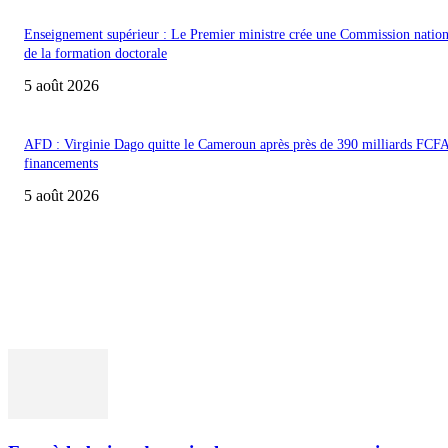
Enseignement supérieur : Le Premier ministre crée une Commission nation
de la formation doctorale
5 août 2026
AFD : Virginie Dago quitte le Cameroun après près de 390 milliards FCF
financements
5 août 2026
ACCUEIL
POLITIQUE & SOCIÉTÉ
ENTREPRISES & MARCHÉS
BANQUES & FINANCE
INTERVIEWS
OPINIONS ET ANALYSES