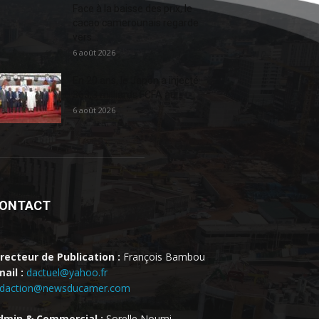
Face à la baisse des prix, le
cacao camerounais regarde
vers...
6 août 2026
En 20 ans, le Japon a injecté
363,3 milliards FCFA au...
6 août 2026
ONTACT
irecteur de Publication :
François Bambou
ail :
dactuel@yahoo.fr
edaction@newsducamer.com
dmin & Commercial :
Sorelle Noumi