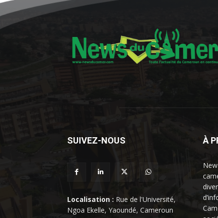
SUIVEZ-NOUS
À 
News
came
dive
d’in
Localisation :
Rue de l'Université,
Came
Ngoa Ekelle, Yaoundé, Cameroun