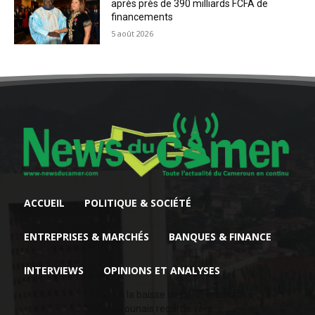
après près de 390 milliards FCFA de
financements
5 août 2026
ACCUEIL
POLITIQUE & SOCIÉTÉ
ENTREPRISES & MARCHÉS
BANQUES & FINANCE
INTERVIEWS
OPINIONS ET ANALYSES
Face à la baisse des prix, le cacao
camerounais regarde vers...