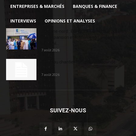
ENTREPRISES & MARCHÉS
BANQUES & FINANCE
INTERVIEWS
OPINIONS ET ANALYSES
Extrême-nord : BGFIBank Cameroun accélère
son expansion et renforce son engagement
sociétal...
7 août 2026
Nouveau chantier sur la route Yaoundé-
Douala
7 août 2026
SUIVEZ-NOUS