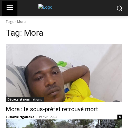
Tags
Mora
Tag:
Mora
Décrets et nominations
Mora : le sous-préfet retrouvé mort
Ludovic Ngoueka
-
19 avril 2024
0