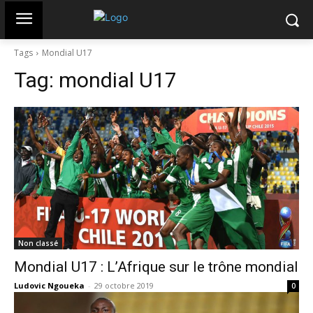
Tags
Mondial U17
Tag:
mondial U17
Non classé
Mondial U17 : L’Afrique sur le trône mondial
Ludovic Ngoueka
-
29 octobre 2019
0