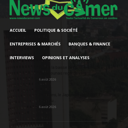
ACCUEIL
POLITIQUE & SOCIÉTÉ
ENTREPRISES & MARCHÉS
BANQUES & FINANCE
INTERVIEWS
OPINIONS ET ANALYSES
Face à la baisse des prix, le cacao
camerounais regarde vers...
6 août 2026
En 20 ans, le Japon a injecté 363,3 milliards
FCFA au...
6 août 2026