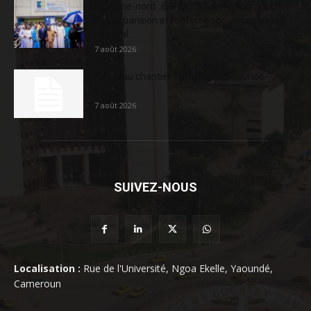
Extrême-nord : BGFIBank Cameroun accélère
son expansion et renforce son engagement
sociétal...
7 août 2026
Nouveau chantier sur la route Yaoundé-
Douala
7 août 2026
SUIVEZ-NOUS
Localisation :
Rue de l'Université, Ngoa Ekelle, Yaoundé,
Cameroun