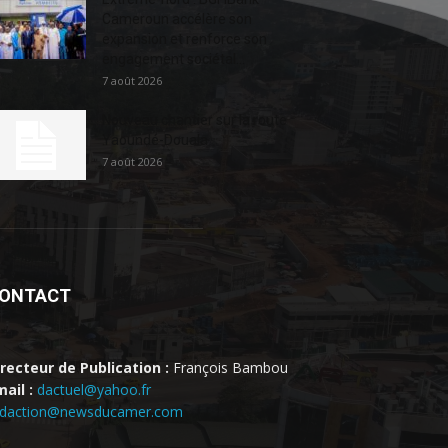
Cameroun accélère son
expansion et renforce son
engagement sociétal...
7 août 2026
Nouveau chantier sur la route
Yaoundé-Douala
7 août 2026
ONTACT
irecteur de Publication :
François Bambou
ail :
dactuel@yahoo.fr
edaction@newsducamer.com