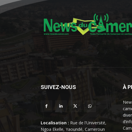
SUIVEZ-NOUS
À 
News
came
dive
d’in
Localisation :
Rue de l'Université,
Came
Ngoa Ekelle, Yaoundé, Cameroun