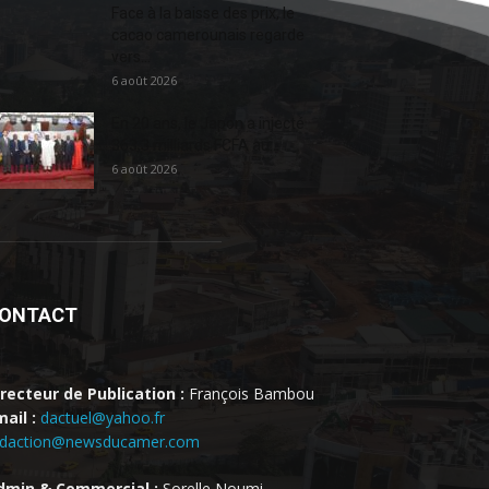
Face à la baisse des prix, le
cacao camerounais regarde
vers...
6 août 2026
En 20 ans, le Japon a injecté
363,3 milliards FCFA au...
6 août 2026
ONTACT
irecteur de Publication :
François Bambou
ail :
dactuel@yahoo.fr
edaction@newsducamer.com
dmin & Commercial :
Sorelle Noumi