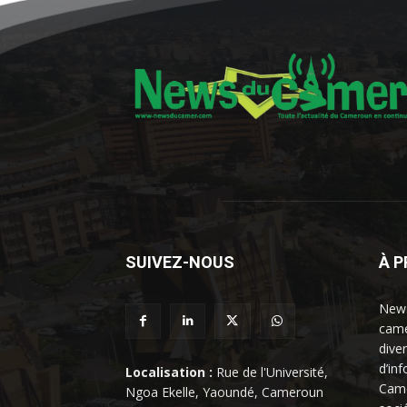
SUIVEZ-NOUS
À 
News
came
dive
d’in
Localisation :
Rue de l'Université,
Came
Ngoa Ekelle, Yaoundé, Cameroun