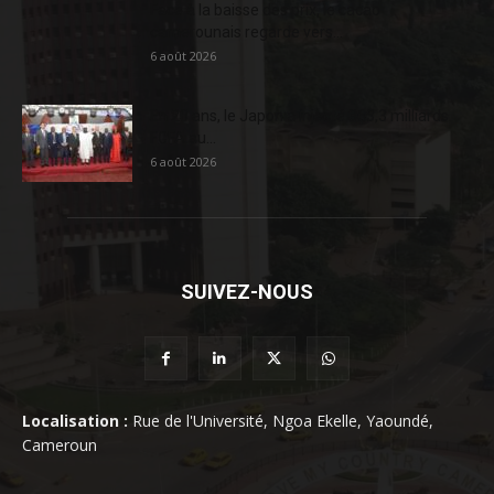
Face à la baisse des prix, le cacao
camerounais regarde vers...
6 août 2026
En 20 ans, le Japon a injecté 363,3 milliards
FCFA au...
6 août 2026
SUIVEZ-NOUS
Localisation :
Rue de l'Université, Ngoa Ekelle, Yaoundé,
Cameroun