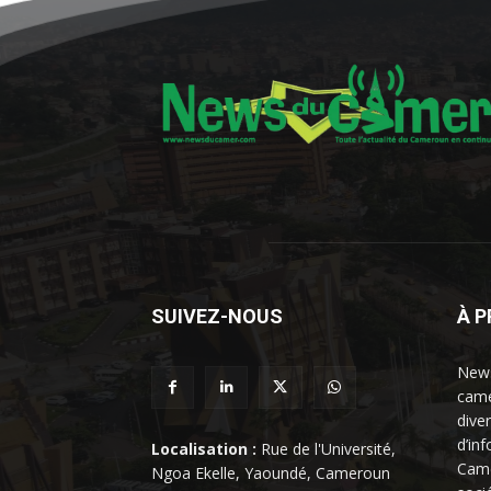
SUIVEZ-NOUS
À 
News
came
dive
d’in
Localisation :
Rue de l'Université,
Came
Ngoa Ekelle, Yaoundé, Cameroun