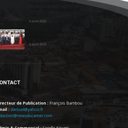
Face à la baisse des prix, le
cacao camerounais regarde
vers...
6 août 2026
En 20 ans, le Japon a injecté
363,3 milliards FCFA au...
6 août 2026
ONTACT
irecteur de Publication :
François Bambou
ail :
dactuel@yahoo.fr
edaction@newsducamer.com
dmin & Commercial :
Sorelle Noumi