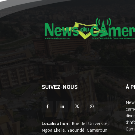
SUIVEZ-NOUS
À 
News
came
dive
d’in
Localisation :
Rue de l'Université,
Came
Ngoa Ekelle, Yaoundé, Cameroun