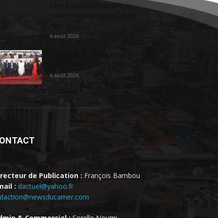
Face à la baisse des prix, le
cacao camerounais regarde
vers...
6 août 2026
En 20 ans, le Japon a injecté
363,3 milliards FCFA au...
6 août 2026
ONTACT
irecteur de Publication :
François Bambou
ail :
dactuel@yahoo.fr
edaction@newsducamer.com
dmin & Commercial :
Sorelle Noumi