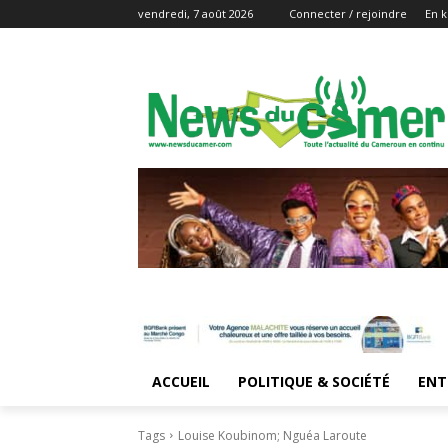
vendredi, 7 août 2026
Connecter / rejoindre
En k
ACCUEIL
POLITIQUE & SOCIÉTÉ
ENT
Tags
Louise Koubinom; Nguéa Laroute