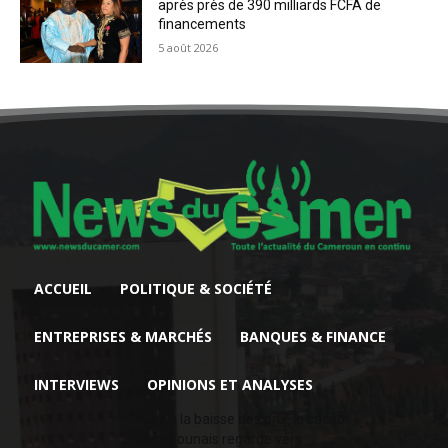
après près de 390 milliards FCFA de
financements
5 août 2026
ACCUEIL
POLITIQUE & SOCIÉTÉ
ENTREPRISES & MARCHÉS
BANQUES & FINANCE
INTERVIEWS
OPINIONS ET ANALYSES
Face à la baisse des prix, le cacao
camerounais regarde vers...