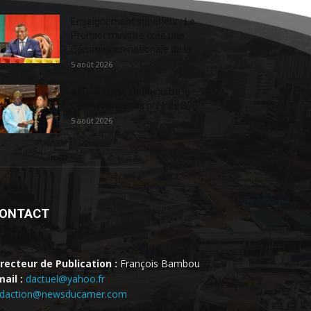
Enseignement supérieur : Le
Premier ministre crée une
Commission nationale de la...
5 août 2026
AFD : Virginie Dago quitte le
Cameroun après près de 390...
5 août 2026
ONTACT
irecteur de Publication :
François Bambou
ail :
dactuel@yahoo.fr
edaction@newsducamer.com