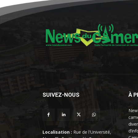
SUIVEZ-NOUS
À 
News
came
dive
d’in
Localisation :
Rue de l'Université,
Came