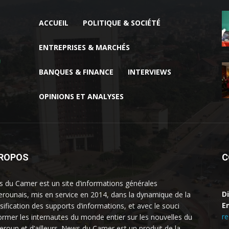
ACCUEIL
POLITIQUE & SOCIÉTÉ
ENTREPRISES & MARCHÉS
BANQUES & FINANCE
INTERVIEWS
OPINIONS ET ANALYSES
PROPOS
C
 du Camer est un site d’informations générales
D
rounais, mis en service en 2014, dans la dynamique de la
Em
rsification des supports d’informations, et avec le souci
r
former les internautes du monde entier sur les nouvelles du
roun et d’ailleurs. News du Camer est un produit de la