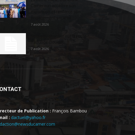
Cameroun accélère son
expansion et renforce son
engagement sociétal...
7 août 2026
Nouveau chantier sur la route
Yaoundé-Douala
7 août 2026
ONTACT
irecteur de Publication :
François Bambou
ail :
dactuel@yahoo.fr
edaction@newsducamer.com