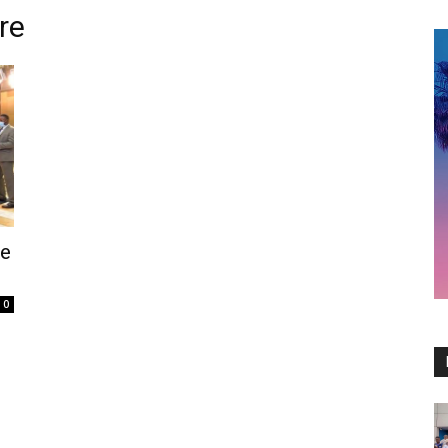
re
de
0