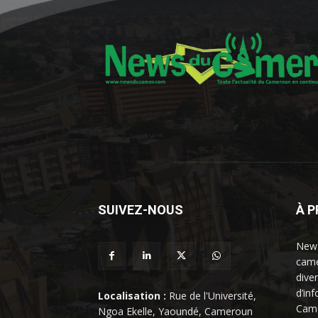
SUIVEZ-NOUS
À 
News
came
dive
d’in
Localisation :
Rue de l'Université,
Came
Ngoa Ekelle, Yaoundé, Cameroun