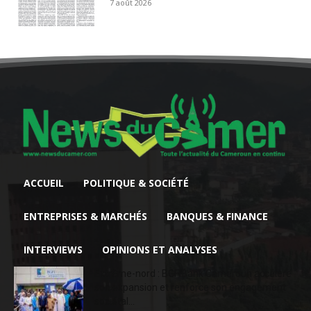
7 août 2026
ACCUEIL
POLITIQUE & SOCIÉTÉ
ENTREPRISES & MARCHÉS
BANQUES & FINANCE
INTERVIEWS
OPINIONS ET ANALYSES
Extrême-nord : BGFIBank Cameroun accélère
son expansion et renforce son engagement
sociétal...