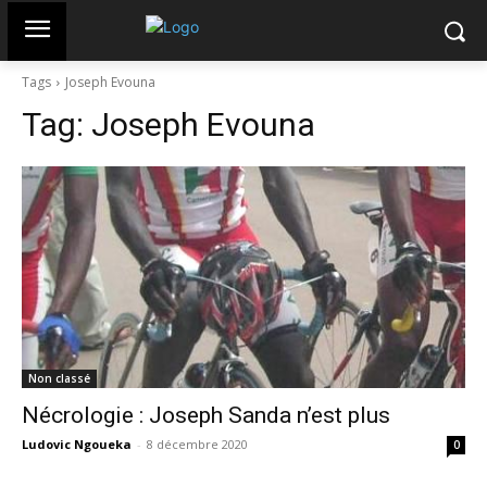
Tags
Joseph Evouna
Tag:
Joseph Evouna
Non classé
Nécrologie : Joseph Sanda n’est plus
Ludovic Ngoueka
-
8 décembre 2020
0