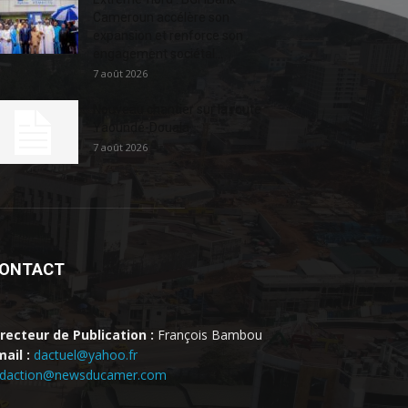
Cameroun accélère son
expansion et renforce son
engagement sociétal...
7 août 2026
Nouveau chantier sur la route
Yaoundé-Douala
7 août 2026
ONTACT
irecteur de Publication :
François Bambou
ail :
dactuel@yahoo.fr
edaction@newsducamer.com