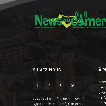
SUIVEZ-NOUS
À 
News
came
dive
d’in
Localisation :
Rue de l'Université,
Came
Ngoa Ekelle, Yaoundé, Cameroun