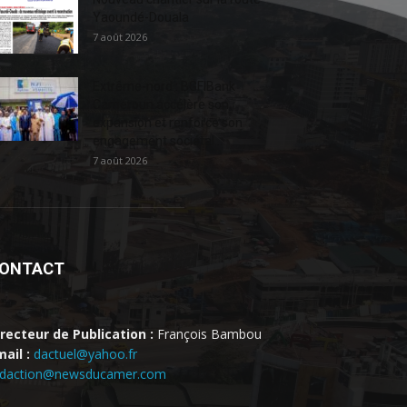
Yaoundé-Douala
7 août 2026
Extrême-nord : BGFIBank
Cameroun accélère son
expansion et renforce son
engagement sociétal...
7 août 2026
ONTACT
irecteur de Publication :
François Bambou
ail :
dactuel@yahoo.fr
edaction@newsducamer.com