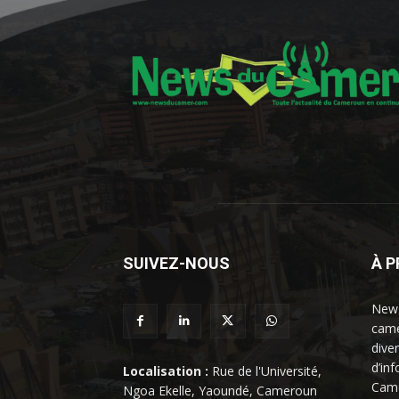
SUIVEZ-NOUS
À 
News
came
dive
d’in
Localisation :
Rue de l'Université,
Came
Ngoa Ekelle, Yaoundé, Cameroun