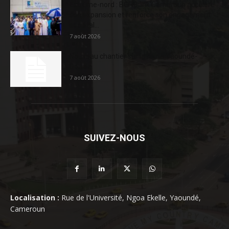
Extrême-nord : BGFIBank Cameroun accélère
son expansion et renforce son engagement
sociétal...
7 août 2026
Nouveau chantier sur la route Yaoundé-
Douala
7 août 2026
SUIVEZ-NOUS
Localisation :
Rue de l'Université, Ngoa Ekelle, Yaoundé,
Cameroun