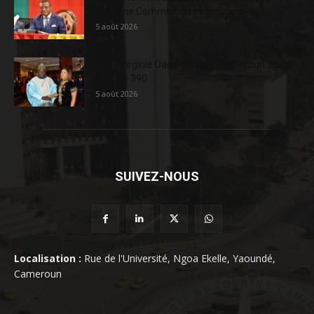
crée une Commission nationale de la...
5 août 2026
AFD : Virginie Dago quitte le Cameroun après
près de 390...
5 août 2026
SUIVEZ-NOUS
Localisation :
Rue de l'Université, Ngoa Ekelle, Yaoundé,
Cameroun