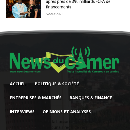
après près de 390 milliards FCFA de
financements
5 août 2026
ACCUEIL
POLITIQUE & SOCIÉTÉ
ENTREPRISES & MARCHÉS
BANQUES & FINANCE
INTERVIEWS
OPINIONS ET ANALYSES
Face à la baisse des prix, le cacao
camerounais regarde vers...