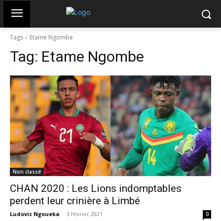
Tags
Etame Ngombe
Tag:
Etame Ngombe
Non classé
CHAN 2020 : Les Lions indomptables
perdent leur crinière à Limbé
Ludovic Ngoueka
-
3 février 2021
0