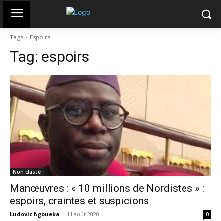
Tags
Espoirs
Tag:
espoirs
Non classé
Manœuvres : « 10 millions de Nordistes » :
espoirs, craintes et suspicions
Ludovic Ngoueka
-
11 août 2020
0