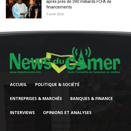
après près de 390 milliards FCFA de
financements
5 août 2026
ACCUEIL
POLITIQUE & SOCIÉTÉ
ENTREPRISES & MARCHÉS
BANQUES & FINANCE
INTERVIEWS
OPINIONS ET ANALYSES
Face à la baisse des prix, le cacao
camerounais regarde vers...