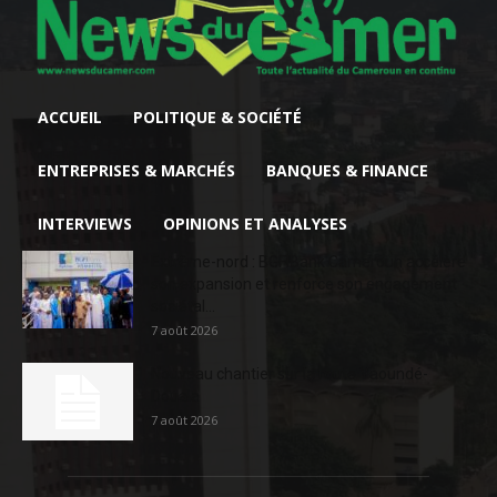
ACCUEIL
POLITIQUE & SOCIÉTÉ
ENTREPRISES & MARCHÉS
BANQUES & FINANCE
INTERVIEWS
OPINIONS ET ANALYSES
Extrême-nord : BGFIBank Cameroun accélère
son expansion et renforce son engagement
sociétal...
7 août 2026
Nouveau chantier sur la route Yaoundé-
Douala
7 août 2026