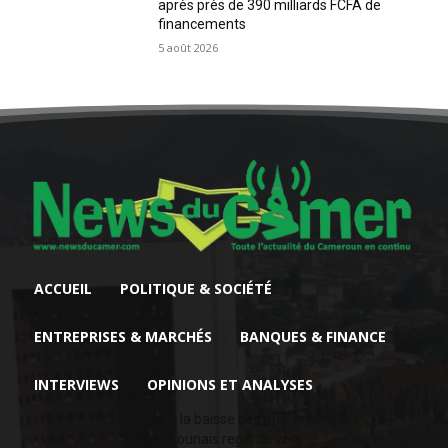
après près de 390 milliards FCFA de
financements
5 août 2026
ACCUEIL
POLITIQUE & SOCIÉTÉ
ENTREPRISES & MARCHÉS
BANQUES & FINANCE
INTERVIEWS
OPINIONS ET ANALYSES
Face à la baisse des prix, le cacao
camerounais regarde vers...