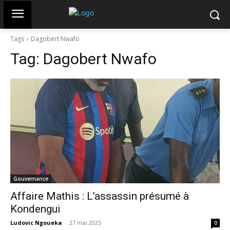
Tags
Dagobert Nwafo
Tag:
Dagobert Nwafo
Gouvernance
Affaire Mathis : L’assassin présumé à
Kondengui
Ludovic Ngoueka
-
27 mai 2025
0