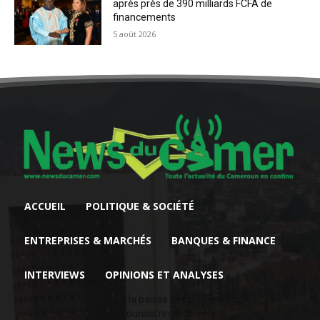
après près de 390 milliards FCFA de
financements
5 août 2026
ACCUEIL
POLITIQUE & SOCIÉTÉ
ENTREPRISES & MARCHÉS
BANQUES & FINANCE
INTERVIEWS
OPINIONS ET ANALYSES
Face à la baisse des prix, le cacao
camerounais regarde vers...