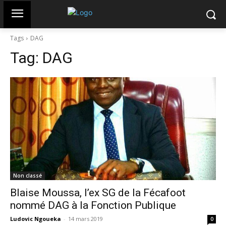
Tags
DAG
Tag:
DAG
Non classé
Blaise Moussa, l’ex SG de la Fécafoot
nommé DAG à la Fonction Publique
Ludovic Ngoueka
-
14 mars 2019
0