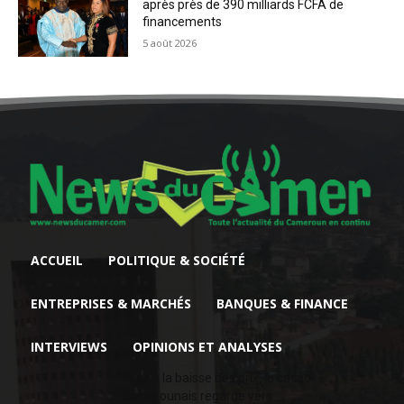
après près de 390 milliards FCFA de
financements
5 août 2026
ACCUEIL
POLITIQUE & SOCIÉTÉ
ENTREPRISES & MARCHÉS
BANQUES & FINANCE
INTERVIEWS
OPINIONS ET ANALYSES
Face à la baisse des prix, le cacao
camerounais regarde vers...