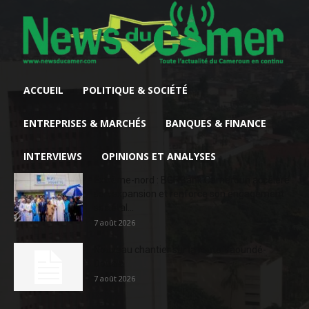
ACCUEIL
POLITIQUE & SOCIÉTÉ
ENTREPRISES & MARCHÉS
BANQUES & FINANCE
INTERVIEWS
OPINIONS ET ANALYSES
Extrême-nord : BGFIBank Cameroun accélère
son expansion et renforce son engagement
sociétal...
7 août 2026
Nouveau chantier sur la route Yaoundé-
Douala
7 août 2026