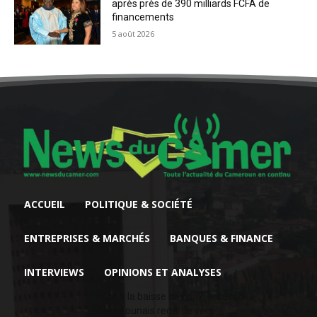
après près de 390 milliards FCFA de
financements
5 août 2026
ACCUEIL
POLITIQUE & SOCIÉTÉ
ENTREPRISES & MARCHÉS
BANQUES & FINANCE
INTERVIEWS
OPINIONS ET ANALYSES
Face à la baisse des prix, le cacao
camerounais regarde vers...