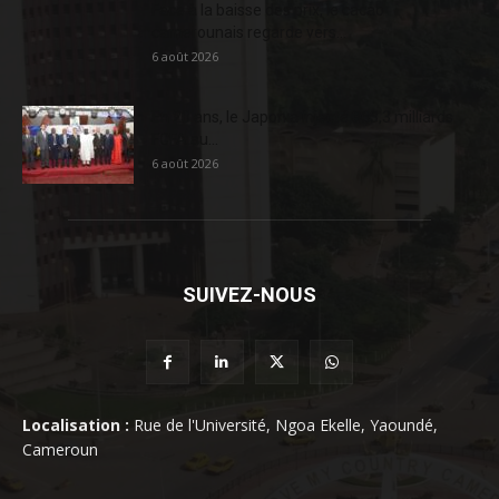
Face à la baisse des prix, le cacao
camerounais regarde vers...
6 août 2026
En 20 ans, le Japon a injecté 363,3 milliards
FCFA au...
6 août 2026
SUIVEZ-NOUS
Localisation :
Rue de l'Université, Ngoa Ekelle, Yaoundé,
Cameroun